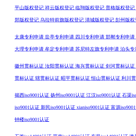
平山版权登记
祥云版权登记
临翔版权登记
普格版权登记
郑版权登记
乌拉特前旗版权登记
清城版权登记
彭州版权
太康专利申请
盐亭专利申请
四川专利申请
邯郸专利申请
大理专利申请
牟定专利申请
苏尼特左旗专利申请
泊头专
徽州贯标认证
汝阳贯标认证
海兴贯标认证
剑河贯标认证
贯标认证
辖贯标认证
昭平贯标认证
恒山贯标认证
利川贯
揭西iso9001认证
扬州iso9001认证
江汉iso9001认证
石渠is
iso9001认证
新民iso9001认证
xianiso9001认证
富源iso900
钟楼iso9001认证